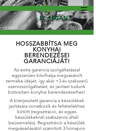
SERVICE+
ECORGAN
SZOLGÁLTATÁSOK
HOSSZABBÍTSA MEG
KONYHAI
BERENDEZÉSEI
GARANCIÁJÁT!
Az extra garancia szolgáltatással
egyszerűen kitolhatja megvásárolt
terméke idejét, így akár +3 év szakszerű
szervizszolgáltatást, és javítást tudunk
biztosítani konyhai berendezéseihez!
A kiterjesztett garancia a készülékek
javítására vonatkozik és feltételekhez
kötött (regisztráció, és egyes
készülékeknél szakszerviz általi
beüzemelés). Regisztráció a készülék
megvásárlásától számított 3 hónapon