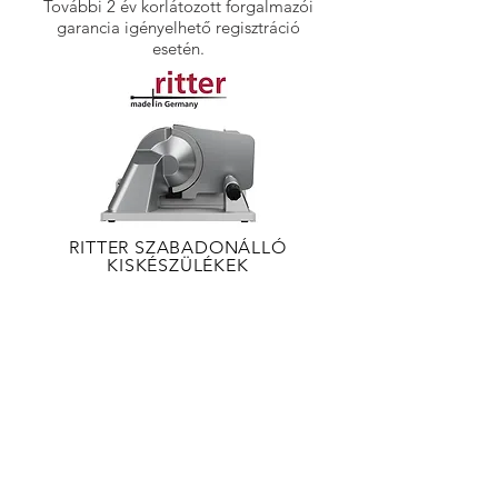
További 2 év korlátozott forgalmazói
garancia igényelhető regisztráció
esetén.
RITTER SZABADONÁLLÓ
KISKÉSZÜLÉKEK
FALMEC PÁRAELSZÍVÓK
Standard, gyártói garancia: 3 év.